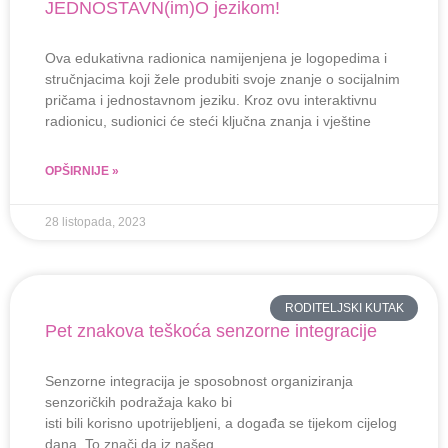
JEDNOSTAVN(im)O jezikom!
Ova edukativna radionica namijenjena je logopedima i
stručnjacima koji žele produbiti svoje znanje o socijalnim
pričama i jednostavnom jeziku. Kroz ovu interaktivnu
radionicu, sudionici će steći ključna znanja i vještine
OPŠIRNIJE »
28 listopada, 2023
RODITELJSKI KUTAK
Pet znakova teškoća senzorne integracije
Senzorne integracija je sposobnost organiziranja
senzoričkih podražaja kako bi
isti bili korisno upotrijebljeni, a događa se tijekom cijelog
dana. To znači da iz našeg